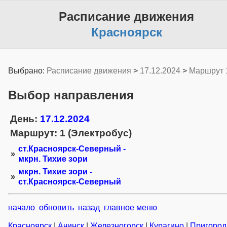
Расписание движения
Красноярск
Выбрано:
Расписание движения
>
17.12.2024
>
Маршрут 
Выбор направления
День:
17.12.2024
Маршрут: 1 (Электробус)
ст.Красноярск-Северный -
»
мкрн. Тихие зори
мкрн. Тихие зори -
»
ст.Красноярск-Северный
начало
обновить
назад
главное меню
Красноярск
|
Ачинск
|
Железногорск
|
Курагино
|
Пригоро