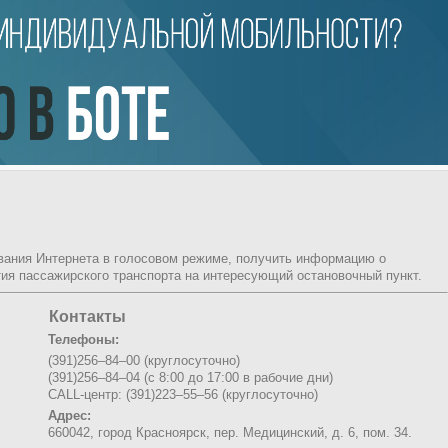
ования Интернета в голосовом режиме, получить информацию о
ия пассажирского транспорта на интересующий остановочный пункт.
Контакты
Телефоны:
(391)256–84–00 (круглосуточно)
(391)256–84–04 (с 8:00 до 17:00 в рабочие дни)
CALL-центр: (391)223–55–56 (круглосуточно)
Адрес:
660042, город Красноярск,
пер. Медицинский, д. 6, пом. 34.