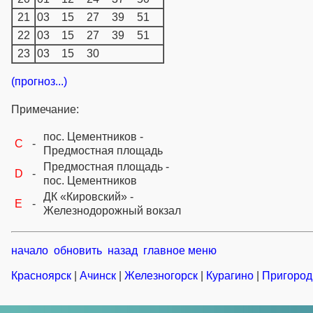
21
03
15
27
39
51
22
03
15
27
39
51
23
03
15
30
(прогноз...)
Примечание:
пос. Цементников -
C
-
Предмостная площадь
Предмостная площадь -
D
-
пос. Цементников
ДК «Кировский» -
E
-
Железнодорожный вокзал
начало
обновить
назад
главное меню
Красноярск
|
Ачинск
|
Железногорск
|
Курагино
|
Пригород