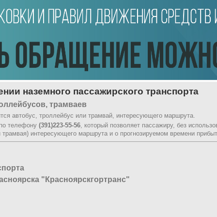
нии наземного пассажирского транспорта
оллейбусов, трамваев
тся автобус, троллейбус или трамвай, интересующего маршрута.
 по телефону
(391)223-55-56
, который позволяет пассажиру, без использ
и трамвая) интересующего маршрута и о прогнозируемом времени прибыт
спорта
асноярска "Красноярскгортранс"