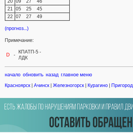
20
09
27
46
21
05
25
45
22
07
27
49
(прогноз...)
Примечание:
КПАТП-5 -
D
-
ЛДК
начало
обновить
назад
главное меню
Красноярск
|
Ачинск
|
Железногорск
|
Курагино
|
Пригород