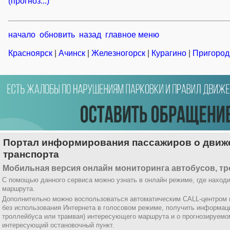
(прогноз...)
начало
обновить
назад
главное меню
Красноярск
|
Ачинск
|
Железногорск
|
Курагино
|
Пригород
Портал информирования пассажиров о движе
транспорта
Мобильная версия онлайн мониторинга автобусов, тр
С помощью данного сервиса можно узнать в онлайн режиме, где находи
маршрута.
Дополнительно можно воспользоваться автоматическим CALL-центром
без использования Интернета в голосовом режиме, получить информац
троллейбуса или трамвая) интересующего маршрута и о прогнозируемо
интересующий остановочный пункт.