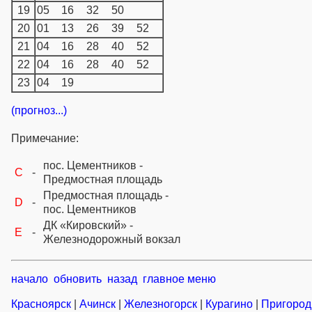
19
05
16
32
50
20
01
13
26
39
52
21
04
16
28
40
52
22
04
16
28
40
52
23
04
19
(прогноз...)
Примечание:
пос. Цементников -
C
-
Предмостная площадь
Предмостная площадь -
D
-
пос. Цементников
ДК «Кировский» -
E
-
Железнодорожный вокзал
начало
обновить
назад
главное меню
Красноярск
|
Ачинск
|
Железногорск
|
Курагино
|
Пригород