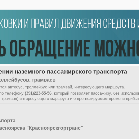
нии наземного пассажирского транспорта
оллейбусов, трамваев
тся автобус, троллейбус или трамвай, интересующего маршрута.
 по телефону
(391)223-55-56
, который позволяет пассажиру, без использ
и трамвая) интересующего маршрута и о прогнозируемом времени прибыт
спорта
асноярска "Красноярскгортранс"