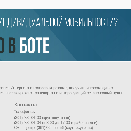
ования Интернета в голосовом режиме, получить информацию о
ия пассажирского транспорта на интересующий остановочный пункт.
Контакты
Телефоны:
(391)256–84–00 (круглосуточно)
(391)256–84–04 (с 8:00 до 17:00 в рабочие дни)
CALL-центр: (391)223–55–56 (круглосуточно)