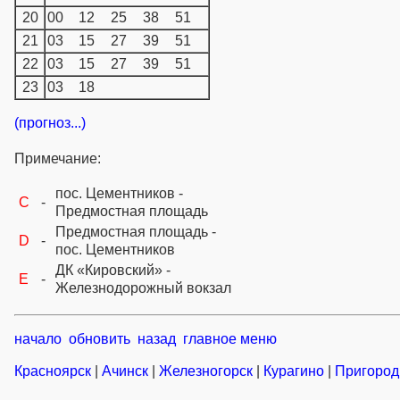
20
00
12
25
38
51
21
03
15
27
39
51
22
03
15
27
39
51
23
03
18
(прогноз...)
Примечание:
пос. Цементников -
C
-
Предмостная площадь
Предмостная площадь -
D
-
пос. Цементников
ДК «Кировский» -
E
-
Железнодорожный вокзал
начало
обновить
назад
главное меню
Красноярск
|
Ачинск
|
Железногорск
|
Курагино
|
Пригород