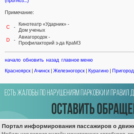
(прогноз...)
Примечание:
Кинотеатр «Ударник» -
C
-
Дом ученых
Авиагородок -
D
-
Профилакторий з-да КраМЗ
начало
обновить
назад
главное меню
Красноярск
|
Ачинск
|
Железногорск
|
Курагино
|
Пригород
Портал информирования пассажиров о движе