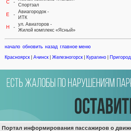
C
-
Спортзал
Авиагородок -
E
-
ИТК
ул. Авиаторов -
H
-
Жилой комплекс «Ясный»
начало
обновить
назад
главное меню
Красноярск
|
Ачинск
|
Железногорск
|
Курагино
|
Пригород
Портал информирования пассажиров о движе