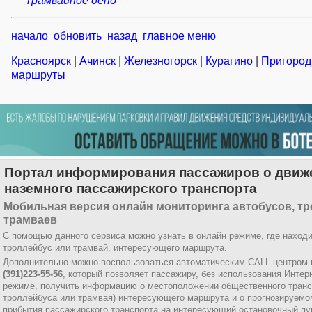
Трамвайное депо
начало
обновить
назад
главное меню
Красноярск
|
Ачинск
|
Железногорск
|
Курагино
|
Пригоро
маршруты
Портал информирования пассажиров о движ
наземного пассажирского транспорта
Мобильная версия онлайн мониторинга автобусов, тр
трамваев
С помощью данного сервиса можно узнать в онлайн режиме, где находи
троллейбус или трамвай, интересующего маршрута.
Дополнительно можно воспользоваться автоматическим CALL-центром 
(391)223-55-56
, который позволяет пассажиру, без использования Интер
режиме, получить информацию о местоположении общественного трансп
троллейбуса или трамвая) интересующего маршрута и о прогнозируемо
прибытия пассажирского транспорта на интересующий остановочный пун