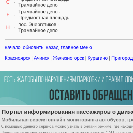
C
-
Трамвайное депо
Трамвайное депо -
F
-
Предмостная площадь
пос. Энергетиков -
H
-
Трамвайное депо
начало
обновить
назад
главное меню
Красноярск
|
Ачинск
|
Железногорск
|
Курагино
|
Пригород
Портал информирования пассажиров о движе
Мобильная версия онлайн мониторинга автобусов, тр
С помощью данного сервиса можно узнать в онлайн режиме, где находи
Дополнительно можно воспользоваться автоматическим CALL-центром