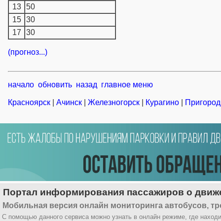
13
50
15
30
17
30
(прогноз...)
начало
обновить
назад
главное меню
Красноярск
|
Ачинск
|
Железногорск
|
Курагино
|
Пригород
Портал информирования пассажиров о движе
Мобильная версия онлайн мониторинга автобусов, тр
С помощью данного сервиса можно узнать в онлайн режиме, где находи