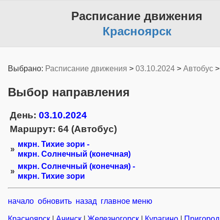
Расписание движения
Красноярск
Выбрано:
Расписание движения
>
03.10.2024
>
Автобус
Выбор направления
День:
03.10.2024
Маршрут: 64 (Автобус)
мкрн. Тихие зори -
»
мкрн. Солнечный (конечная)
мкрн. Солнечный (конечная) -
»
мкрн. Тихие зори
начало
обновить
назад
главное меню
Красноярск
|
Ачинск
|
Железногорск
|
Курагино
|
Пригоро