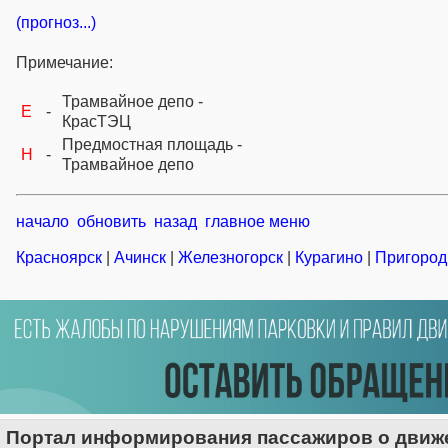
(прогноз...)
Примечание:
Трамвайное депо -
E
-
КрасТЭЦ
Предмостная площадь -
H
-
Трамвайное депо
начало
обновить
назад
главное меню
Красноярск
|
Ачинск
|
Железногорск
|
Курагино
|
Пригород
Портал информирования пассажиров о движе