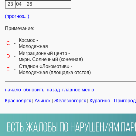
23
04
26
(прогноз...)
Примечание:
Космос -
C
-
Молодежная
Миграционный центр -
D
-
мкрн. Солнечный (конечная)
Стадион «Локомотив» -
E
-
Молодежная (площадка отстоя)
начало
обновить
назад
главное меню
Красноярск
|
Ачинск
|
Железногорск
|
Курагино
|
Пригород