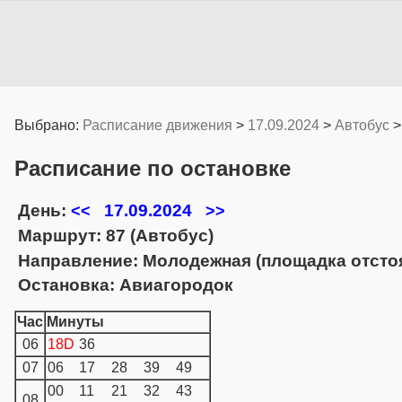
Выбрано:
Расписание движения
>
17.09.2024
>
Автобус
Расписание по остановке
День:
17.09.2024
<<
>>
Маршрут: 87 (Автобус)
Направление: Молодежная (площадка отстоя)
Остановка: Авиагородок
Час
Минуты
06
18D
36
07
06
17
28
39
49
00
11
21
32
43
08