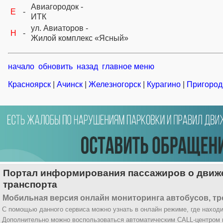
Авиагородок -
E
-
ИТК
ул. Авиаторов -
H
-
Жилой комплекс «Ясный»
начало
обновить
назад
главное меню
Красноярск
|
Ачинск
|
Железногорск
|
Курагино
|
Пригород
Портал информирования пассажиров о движе
транспорта
Мобильная версия онлайн мониторинга автобусов, тр
С помощью данного сервиса можно узнать в онлайн режиме, где находи
Дополнительно можно воспользоваться автоматическим CALL-центром