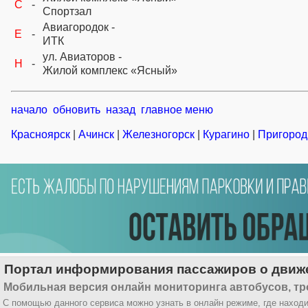
C
-
Спортзал
Авиагородок -
E
-
ИТК
ул. Авиаторов -
H
-
Жилой комплекс «Ясный»
начало
обновить
назад
главное меню
Красноярск
|
Ачинск
|
Железногорск
|
Курагино
|
Пригород
Портал информирования пассажиров о движе
Мобильная версия онлайн мониторинга автобусов, тр
С помощью данного сервиса можно узнать в онлайн режиме, где находи