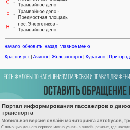
C
-
Трамвайное депо
Трамвайное депо -
F
-
Предмостная площадь
пос. Энергетиков -
H
-
Трамвайное депо
начало
обновить
назад
главное меню
Красноярск
|
Ачинск
|
Железногорск
|
Курагино
|
Пригород
Портал информирования пассажиров о движе
транспорта
Мобильная версия онлайн мониторинга автобусов, тр
С помощью данного сервиса можно узнать в онлайн режиме, где находи