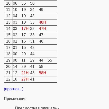
10
06
35
50
11
10
19
34
49
12
04
19
48
13
03
18
33
48H
14
03
17H
32
47H
15
02
17
33
47
16
01
16
31
46
17
01
15
42
18
00
29
44
19
00
11
29
44
55
20
14
29
41
58
21
12
21H
43
58H
22
10
27H
41
(прогноз...)
Примечание:
Предмостная площадь -