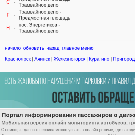
C
-
Трамвайное депо
Трамвайное депо -
F
-
Предмостная площадь
пос. Энергетиков -
H
-
Трамвайное депо
начало
обновить
назад
главное меню
Красноярск
|
Ачинск
|
Железногорск
|
Курагино
|
Пригород
Портал информирования пассажиров о движе
Мобильная версия онлайн мониторинга автобусов, тр
С помощью данного сервиса можно узнать в онлайн режиме, где находи