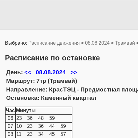
Выбрано:
Расписание движения
>
08.08.2024
>
Трамвай
Расписание по остановке
День:
08.08.2024
<<
>>
Маршрут: 7тр (Трамвай)
Направление: КрасТЭЦ - Предмостная площ
Остановка: Каменный квартал
Час
Минуты
06
23
36
48
59
07
10
23
36
44
59
08
11
23
34
45
57