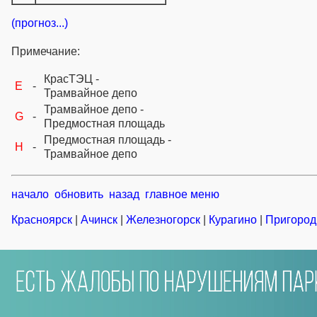
(прогноз...)
Примечание:
КрасТЭЦ -
E
-
Трамвайное депо
Трамвайное депо -
G
-
Предмостная площадь
Предмостная площадь -
H
-
Трамвайное депо
начало
обновить
назад
главное меню
Красноярск
|
Ачинск
|
Железногорск
|
Курагино
|
Пригород