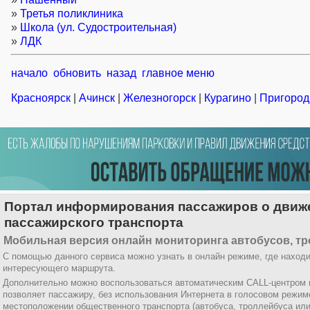
»
Третья поликлиника
»
Школа (ул. Судостроительная)
»
ЛДК
начало
обновить
назад
главное меню
Красноярск
|
Ачинск
|
Железногорск
|
Курагино
|
Пригород
Портал информирования пассажиров о движ
пассажирского транспорта
Мобильная версия онлайн мониторинга автобусов, тр
С помощью данного сервиса можно узнать в онлайн режиме, где находи
интересующего маршрута.
Дополнительно можно воспользоваться автоматическим CALL-центром
позволяет пассажиру, без использования Интернета в голосовом режи
местоположении общественного транспорта (автобуса, троллейбуса ил