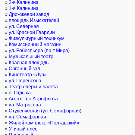
»
2-я Калинина
»
1-я Калинина
»
Дрожжевой завод
»
площадь Изыскателей
»
ул. Северная
»
ул. Красной Гвардии
»
Физкультурный техникум
»
Комиссионный магазин
»
ул. Робеспьера (пр-т Мира)
»
Музыкальный театр
»
Красная площадь
»
Органный зал
»
Кинотеатр «Луч»
»
ул. Перенсона
»
Театр оперы и балета
»
о. Отдыха
»
Агентство Аэрофлота
»
ул. Матросова
»
Студенческая (ул. Семафорная)
»
ул. Семафорная
»
Жилой комплекс «Полтавский»
»
Утиный плёс
»
Пашенный