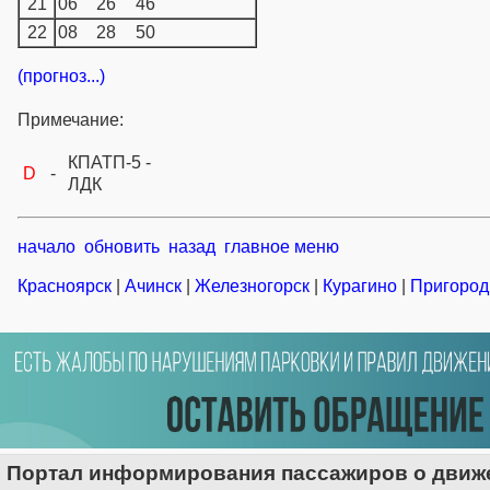
21
06
26
46
22
08
28
50
(прогноз...)
Примечание:
КПАТП-5 -
D
-
ЛДК
начало
обновить
назад
главное меню
Красноярск
|
Ачинск
|
Железногорск
|
Курагино
|
Пригород
Портал информирования пассажиров о движе