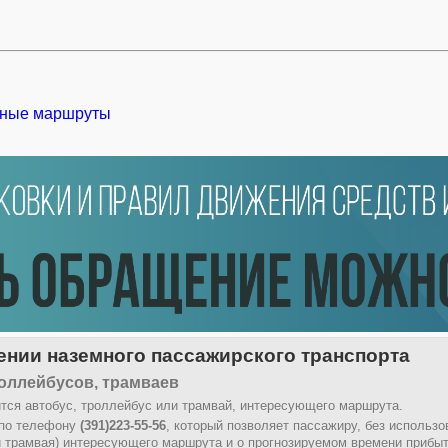
ные маршруты
нии наземного пассажирского транспорта
оллейбусов, трамваев
тся автобус, троллейбус или трамвай, интересующего маршрута.
 по телефону
(391)223-55-56
, который позволяет пассажиру, без использ
и трамвая) интересующего маршрута и о прогнозируемом времени прибыт