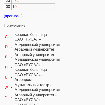
23
48L
00
10L
(прогноз...)
Примечание:
Краевая больница -
C
-
ОАО «РУСАЛ»
Медицинский университет -
D
-
Аграрный университет
Аграрный университет -
E
-
Медицинский университет
ОАО «РУСАЛ» -
H
-
Краевая больница
ОАО «РУСАЛ» -
L
-
Агропром
Музыкальный театр -
W
-
Медицинский университет
Аграрный университет -
Y
-
ОАО «РУСАЛ»