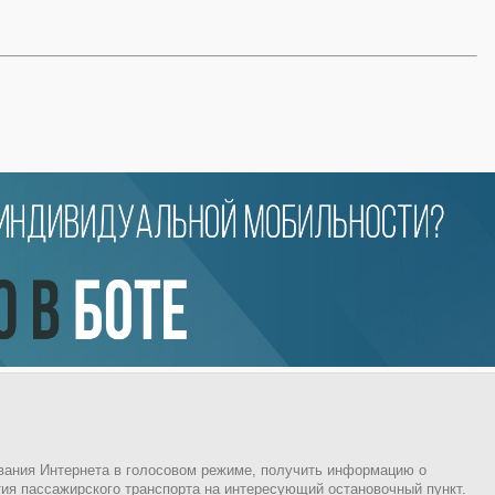
ования Интернета в голосовом режиме, получить информацию о
ия пассажирского транспорта на интересующий остановочный пункт.