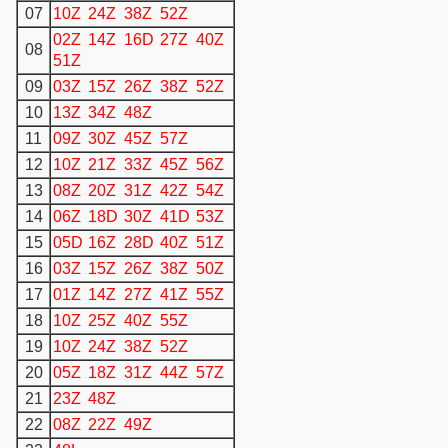
07
10Z
24Z
38Z
52Z
02Z
14Z
16D
27Z
40Z
08
51Z
09
03Z
15Z
26Z
38Z
52Z
10
13Z
34Z
48Z
11
09Z
30Z
45Z
57Z
12
10Z
21Z
33Z
45Z
56Z
13
08Z
20Z
31Z
42Z
54Z
14
06Z
18D
30Z
41D
53Z
15
05D
16Z
28D
40Z
51Z
16
03Z
15Z
26Z
38Z
50Z
17
01Z
14Z
27Z
41Z
55Z
18
10Z
25Z
40Z
55Z
19
10Z
24Z
38Z
52Z
20
05Z
18Z
31Z
44Z
57Z
21
23Z
48Z
22
08Z
22Z
49Z