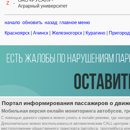
ОАО «РУСАЛ» -
Z
-
Аграрный университет
начало
обновить
назад
главное меню
Красноярск
|
Ачинск
|
Железногорск
|
Курагино
|
Пригород
Портал информирования пассажиров о движе
Мобильная версия онлайн мониторинга автобусов, тр
С помощью данного сервиса можно узнать в онлайн режиме, где находи
Дополнительно можно воспользоваться автоматическим CALL-центром
местоположении общественного транспорта (автобуса, троллейбуса ил