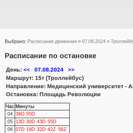
Выбрано:
Расписание движения
>
07.08.2024
>
Троллейб
Расписание по остановке
День:
07.08.2024
<<
>>
Маршрут: 15т (Троллейбус)
Направление: Медицинский университет - 
Остановка: Площадь Революции
Час
Минуты
04
36D
55D
05
13D
30D
43D
55D
06
07D
19D
32D
42Z
56Z