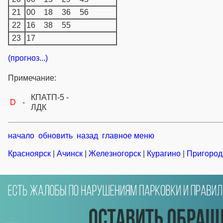
21
00
18
36
56
22
16
38
55
23
17
(прогноз...)
Примечание:
КПАТП-5 -
D
-
ЛДК
начало
обновить
назад
главное меню
Красноярск
|
Ачинск
|
Железногорск
|
Курагино
|
Пригород