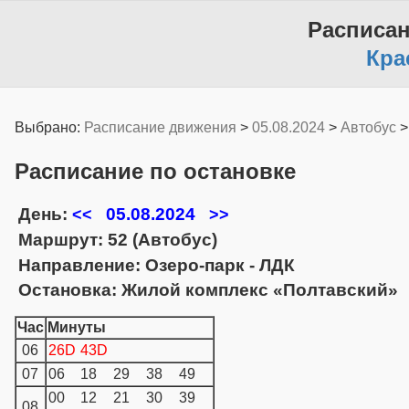
Расписа
Кра
Выбрано:
Расписание движения
>
05.08.2024
>
Автобус
Расписание по остановке
День:
05.08.2024
<<
>>
Маршрут: 52 (Автобус)
Направление: Озеро-парк - ЛДК
Остановка: Жилой комплекс «Полтавский»
Час
Минуты
06
26D
43D
07
06
18
29
38
49
00
12
21
30
39
08