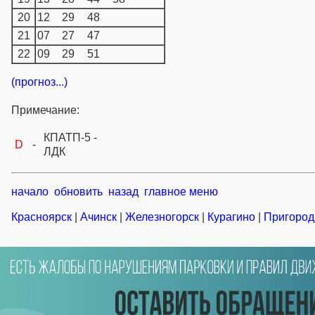
20
12
29
48
21
07
27
47
22
09
29
51
(прогноз...)
Примечание:
КПАТП-5 -
D
-
ЛДК
начало
обновить
назад
главное меню
Красноярск
|
Ачинск
|
Железногорск
|
Курагино
|
Пригород