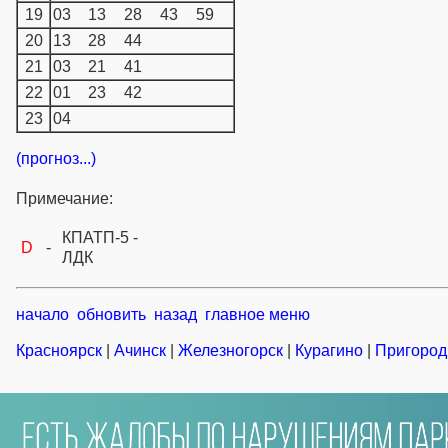
19
03
13
28
43
59
20
13
28
44
21
03
21
41
22
01
23
42
23
04
(прогноз...)
Примечание:
КПАТП-5 -
D
-
ЛДК
начало
обновить
назад
главное меню
Красноярск
|
Ачинск
|
Железногорск
|
Курагино
|
Пригород