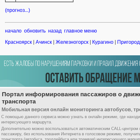
(прогноз...)
начало
обновить
назад
главное меню
Красноярск
|
Ачинск
|
Железногорск
|
Курагино
|
Пригород
Портал информирования пассажиров о движе
транспорта
Мобильная версия онлайн мониторинга автобусов, тр
С помощью данного сервиса можно узнать в онлайн режиме, где находи
интересующего маршрута.
Дополнительно можно воспользоваться автоматическим CALL-центром
пассажиру, без использования Интернета в голосовом режиме, получи
транспорта (автобуса, троллейбуса или трамвая) интересующего маршр