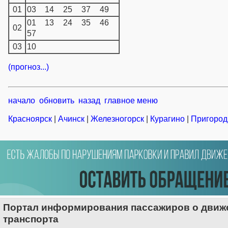
01
03
14
25
37
49
01
13
24
35
46
02
57
03
10
(прогноз...)
начало
обновить
назад
главное меню
Красноярск
|
Ачинск
|
Железногорск
|
Курагино
|
Пригород
Портал информирования пассажиров о движе
транспорта