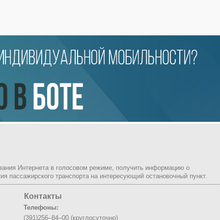
ования Интернета в голосовом режиме, получить информацию о
ия пассажирского транспорта на интересующий остановочный пункт.
Контакты
Телефоны:
(391)256–84–00 (круглосуточно)