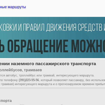
ные маршруты
нии наземного пассажирского транспорта
оллейбусов, трамваев
тся автобус, троллейбус или трамвай, интересующего маршрута.
 по телефону
(391)223-55-56
, который позволяет пассажиру, без использ
и трамвая) интересующего маршрута и о прогнозируемом времени прибыт
спорта