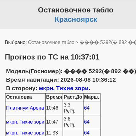
Остановочное табло
Красноярск
Выбрано:
Остановочное табло
>
���� 5292(� 892 �
Прогноз по ТС на 10:37:01
Модель(Госномер): ���� 5292(� 892 ��)
Время навигации: 2026-08-08 10:36:12
В сторону:
мкрн. Тихие зори.
Остановка
Время
Раст.До
Марш.
3.3
Платинум Арена
10:46
64
РєРј.
3.6
мкрн. Тихие зори
10:47
64
РєРј.
мкрн. Тихие зори
11:33
64