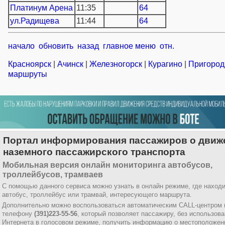
Платинум Арена
11:35
64
ул.Радищева
11:44
64
начало
обновить
назад
главное меню
отн.
Красноярск
|
Ачинск
|
Железногорск
|
Курагино
|
Пригоро
маршруты
Портал информирования пассажиров о движ
наземного пассажирского транспорта
Мобильная версия онлайн мониторинга автобусов,
троллейбусов, трамваев
С помощью данного сервиса можно узнать в онлайн режиме, где наход
автобус, троллейбус или трамвай, интересующего маршрута.
Дополнительно можно воспользоваться автоматическим CALL-центром 
телефону
(391)223-55-56
, который позволяет пассажиру, без использов
Интернета в голосовом режиме, получить информацию о местоположен