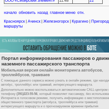
ООО «Сибирский элемент»
11:48
22
начало
обновить
назад
главное меню
отн.
Красноярск
|
Ачинск
|
Железногорск
|
Курагино
|
Пригоро
маршруты
Портал информирования пассажиров о движ
наземного пассажирского транспорта
Мобильная версия онлайн мониторинга автобусов,
троллейбусов, трамваев
С помощью данного сервиса можно узнать в онлайн режиме, где наход
автобус, троллейбус или трамвай, интересующего маршрута.
Дополнительно можно воспользоваться автоматическим CALL-центром 
телефону
(391)223-55-56
, который позволяет пассажиру, без использов
Интернета в голосовом режиме, получить информацию о местоположен
общественного транспорта (автобуса, троллейбуса или трамвая)
интересующего маршрута и о прогнозируемом времени прибытия