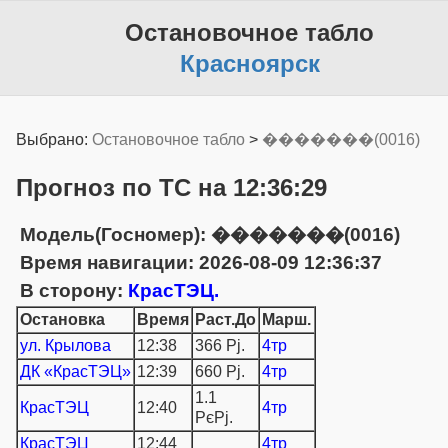
Остановочное табло
Красноярск
Выбрано:
Остановочное табло
>
�������(0016)
Прогноз по ТС на 12:36:29
Модель(Госномер): �������(0016)
Время навигации: 2026-08-09 12:36:37
В сторону:
КрасТЭЦ.
Остановка
Время
Раст.До
Марш.
ул. Крылова
12:38
366 Рј.
4тр
ДК «КрасТЭЦ»
12:39
660 Рј.
4тр
1.1
КрасТЭЦ
12:40
4тр
РєРј.
КрасТЭЦ
12:44
4тр